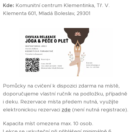
Kde
:
Komunitní centrum Klementinka, Tř. V.
Klementa 601, Mladá Boleslav, 29301
Pomůcky na cvičení k dispozici zdarma na místě,
doporučujeme vlastní ručník na podložku, případně
i deku. Rezervace místa předem nutná, využíjte
elektronickou rezervaci
zde
(není nutná registrace).
Kapacita míst omezena max. 10 osob.
Lekce se uskuteční při přihlášení minimálně 6