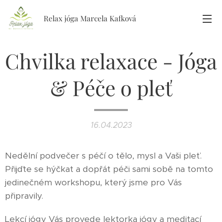
Relax jóga Marcela Kafková
Chvilka relaxace - Jóga
& Péče o pleť
16.04.2023
Nedělní podvečer s péčí o tělo, mysl a Vaši pleť.
Přijďte se hýčkat a dopřát péči sami sobě na tomto
jedinečném workshopu, který jsme pro Vás
připravily.
Lekcí jógy Vás provede lektorka jógy a meditací