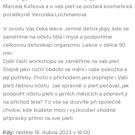
Marcela Kafková a o vaši pleť se postará kosmetická
poradkyně Veronika Lochmanová.
V úvodu Vás čeká lekce Jemné detox jógy, kde se
zaměříme na očistu těla i mysli a podpoříme
celkovou detoxikaci organizmu. Lekce v délce 90
min.
Další částí workshopu se zaměříme na vaši pleť.
Stejně jako roční období se mění i naše pokožka a
její potřeby. Proto s příchodem jara dopřejte i Vaší
pleti řádnou očistu. Jak správně o pleť pečovat, jak
podpořit očistu pleti v jarních měsících a připravit ji
na příchod léta? To vše se dozvíte při společné
chvilce, kde budete moci i vyzkoušet vhodné
přípravky přímo na své pleti.
Kdy
:
neděle 16. dubna 2023 v 16.00