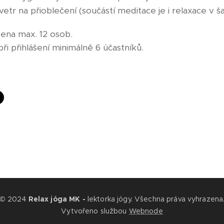
etr na přioblečení (součástí meditace je i relaxace v ša
ena max. 12 osob.
ři přihlášení minimálně 6 účastníků.
© 2024
Relax jóga MK -
lektorka jógy. Všechna práva vyhrazena
Vytvořeno službou
Webnode