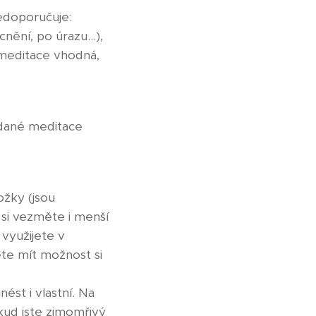
edoporučuje:
nění, po úrazu...),
 meditace vhodná,
 dané meditace
ožky (jsou
 si vezměte i menší
 využijete v
te mít možnost si
ést i vlastní. Na
kud jste zimomřivý