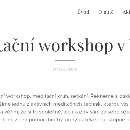
Úvod
O mně
Akt
ační workshop v
01.05.2022
ní workshop, meditační kruh, setkání. Řekneme si zákl
íme jednu z aktivních meditačních technik, kterou vás
 věřím, že si to společně, ale i každý sám za sebe užij
 v tom, že za pomoci hudby, pohybu těla se postupně 