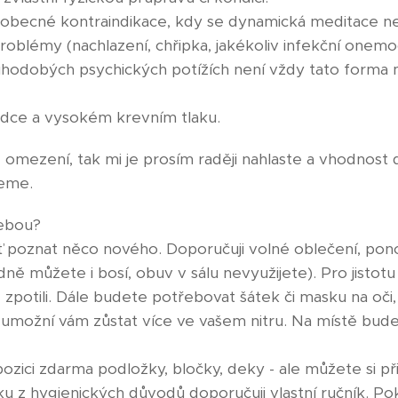
 obecné kontraindikace, kdy se dynamická meditace n
roblémy (nachlazení, chřipka, jakékoliv infekční onemoc
louhodobých psychických potížích není vždy tato forma
rdce a vysokém krevním tlaku.
omezení, tak mi je prosím raději nahlaste a vhodnost
eme.
sebou?
uť poznat něco nového. Doporučuji volné oblečení, pon
dně můžete i bosí, obuv v sálu nevyužijete). Pro jistotu
 zpotili. Dále budete potřebovat šátek či masku na oči,
umožní vám zůstat více ve vašem nitru. Na místě bude
ozici zdarma podložky, bločky, deky - ale můžete si přin
u z hygienických důvodů doporučuji vlastní ručník. Po