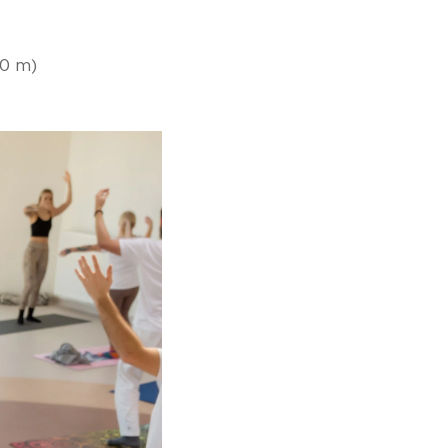
00 m)