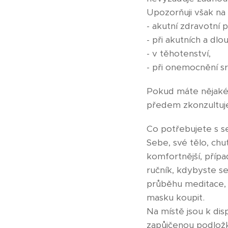
Upozorňuji však na
- akutní zdravotní p
- při akutních a d
- v těhotenství,
- při onemocnění s
Pokud máte nějaké 
předem zkonzultuj
Co potřebujete s 
Sebe, své tělo, ch
komfortnější, přípa
ručník, kdybyste se
průběhu meditace, 
masku koupit.
Na místě jsou k disp
zapůjčenou podložk