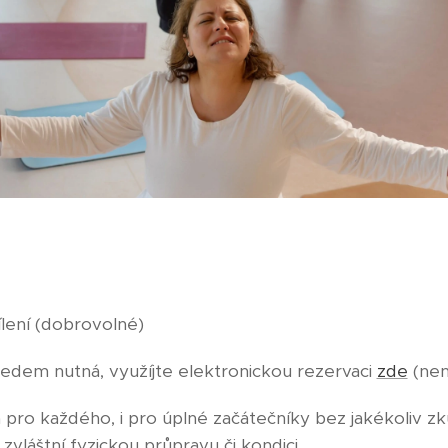
lení (dobrovolné)
edem nutná, využíjte elektronickou rezervaci
zde
(nen
pro každého, i pro úplné začátečníky bez jakékoliv zk
vláštní fyzickou průpravu či kondici.