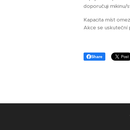
doporučuji mikinu/sv
Kapacita míst omez
Akce se uskuteční p
Share