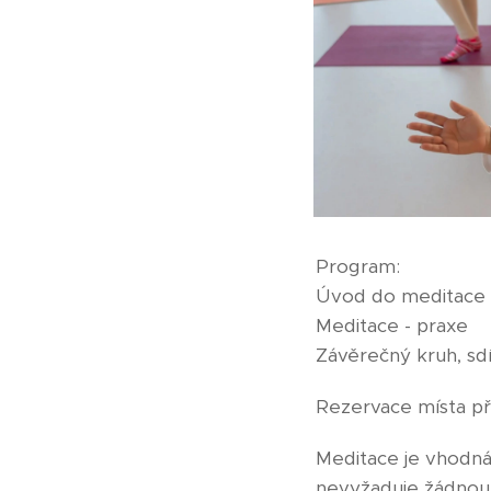
Program:
Úvod do meditace
Meditace - praxe
Závěrečný kruh, sdí
Rezervace místa př
Meditace je vhodná 
nevyžaduje žádnou z