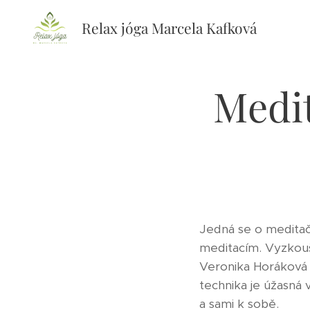
Relax jóga Marcela Kafková
Medit
Jedná se o meditač
meditacím. Vyzkouš
Veronika Horáková a
technika je úžasná
a sami k sobě.