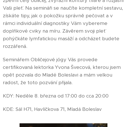
zpevní celý obličej, zvýrazní kontury tváře a rozjasní
Vaši pleť. Na semináři se naučíte kompletní sestavu,
získáte tipy, jak o pokožku správně pečovat a v
rámci individuální diagnostiky Vám vybereme
doplňkové cviky na míru. Závěrem svoji pleť
pohýčkáte lymfatickou masáží a odcházet budete
rozzářená.
Seminářem Obličejové jógy Vás provede
certifikovaná lektorka Yvona Švecová, kterou jsem
opět pozvala do Mladé Boleslavi a mám velkou
radost, že toto pozvání přijala.
KDY: Neděle 8. března od 17:00 do cca 20:00
KDE: Sál H71, Havlíčkova 71, Mladá Boleslav